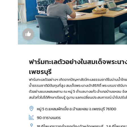
ฟาร์มทะเลตัวอย่างในสมเด็จพระนางเจ
เพชรบุรี
ฟาร์มทะเลตัวอย่างฯ เกิดจากปัญหาสัตว์ทะเลธรรมชาติในน่านน้ำไทยลด
น้ำธรรมชาติมีต้นทุนที่สูง สมเด็จพระนางเจ้าสิริกิติ์ พระบรมราช
ตัวอย่างแบบผสมผสาน ณ หมู่ 5 ตำบลบางแก้ว อำเภอบ้านแหลม จังหวัดเพชรบุ
สนใจทั่วไปได้ศึกษาเรียนรู้ ดูงาน แลกเปลี่ยนประสบการณ์ นำไปปร
หมู่ 5 ต.แหลมผักเบี้ย อ.บ้านแหลม จ.เพชรบุรี 76100
90 ตารางเมตร
18 กิโลเมตรจากอำเภอเมืองจัวหงัดเพชรบุรี , 2.6 กิโลเมต