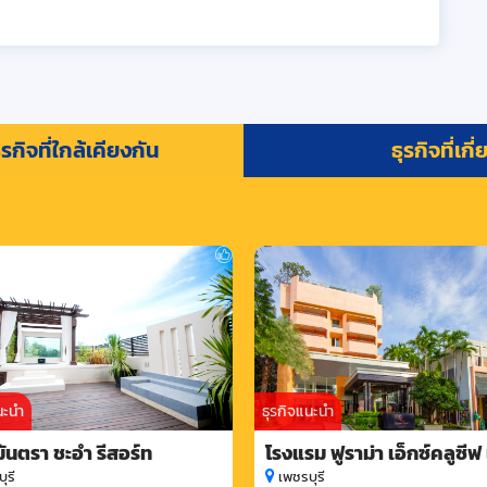
รกิจที่ใกล้เคียงกัน
ธุรกิจที่เกี
นะนำ
ธุรกิจแนะนำ
ันตรา ชะอำ รีสอร์ท
โรงแรม ฟูราม่า เอ็กซ์คลูซี
ดารา หัวหิน ชะอำ
ุรี
เพชรบุรี