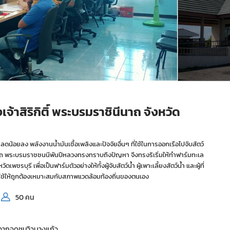
้าสิริกิติ์ พระบรมราชินีนาถ จังหวัด
น้อยลง พลังงานน้ำมันเชื้อเพลิงและปัจจัยอื่นๆ ที่ใช้ในการออกเรือไปจับสัตว์
ินีนาถ พระบรมราชชนนีพันปีหลวงทรงทราบถึงปัญหา จึงทรงริเริ่มให้ทำฟาร์มทะเล
รี เพื่อเป็นฟาร์มตัวอย่างให้ทั้งผู้จับสัตว์น้ำ ผู้เพาะเลี้ยงสัตว์น้ำ และผู้ที่
ับใช้ให้ถูกต้องเหมาะสมกับสภาพแวดล้อมท้องถิ่นของตนเอง
50 คน
รจากจุดชมวิวบางแก้ว