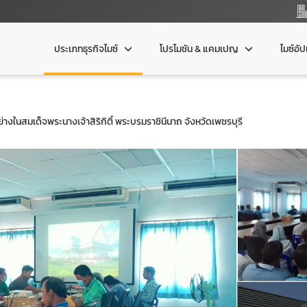
ประเภทธุรกิจไมซ์
โปรโมชัน & แคมเปญ
ไมซ์อั
่างในสมเด็จพระนางเจ้าสิริกิติ์ พระบรมราชินีนาถ จังหวัดเพชรบุรี