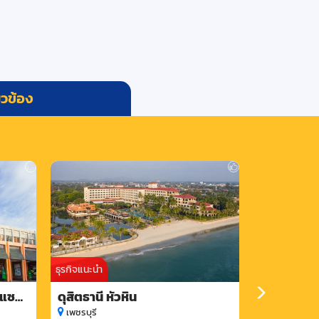
่ยวข้อง
ธุรกิจแนะนำ
ธุรกิจแนะนำ
ฟ แซน
ดุสิตธานี หัวหิน
อวานี พลัส 
เพชรบุรี
เพชรบุรี