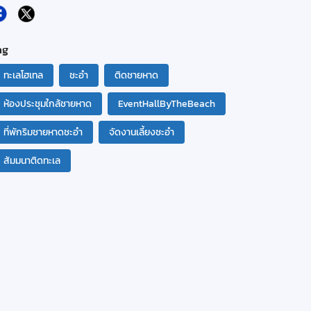
ag
ทะเลโฮเทล
ชะอำ
ติดชายหาด
ห้องประชุมใกล้ชายหาด
EventHallByTheBeach
ที่พักริมชายหาดชะอำ
จัดงานเลี้ยงชะอำ
สัมมนาติดทะเล