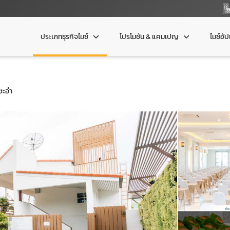
ประเภทธุรกิจไมซ์
โปรโมชัน & แคมเปญ
ไมซ์อั
 ชะอำ