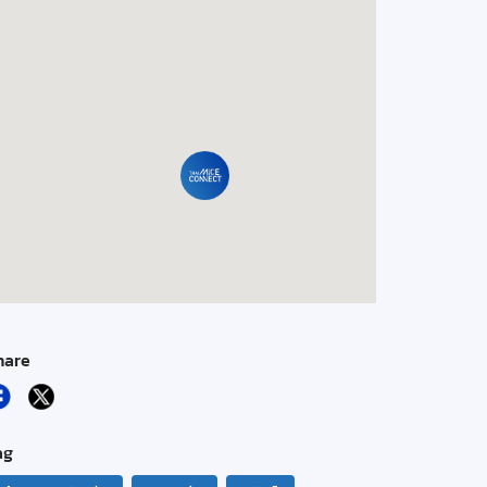
hare
ag