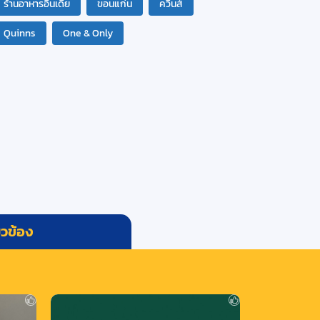
ร้านอาหารอินเดีย
ขอนแก่น
ควินส์
Quinns
One & Only
่ยวข้อง