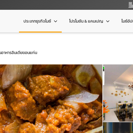
ประเภทธุรกิจไมซ์
โปรโมชัน & แคมเปญ
ไมซ์อั
้านอาหารอินเดียขอนแก่น