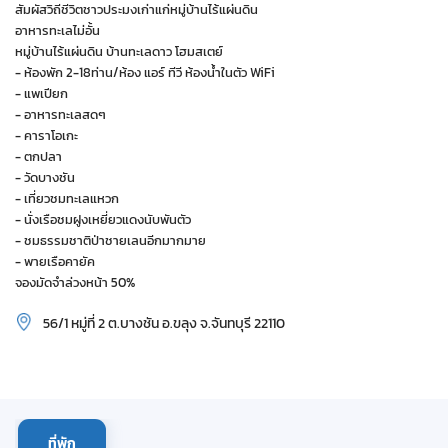
สัมผัสวิถีชีวิตชาวประมงเก่าแก่หมู่บ้านไร้แผ่นดิน
อาหารทะเลไม่อั้น
หมู่บ้านไร้แผ่นดิน บ้านทะเลดาว โฮมสเตย์
- ห้องพัก 2-18ท่าน/ห้อง แอร์ ทีวี ห้องน้ำในตัว WiFi
- แพเปียก
- อาหารทะเลสดๆ
- คาราโอเกะ
- ตกปลา
- วัดบางชัน
- เที่ยวชมทะเลแหวก
- นั่งเรือชมฝูงเหยี่ยวแดงนับพันตัว
- ชมธรรมชาติป่าชายเลนอีกมากมาย
- พายเรือคายัค
จองมัดจำล่วงหน้า 50%
56/1 หมู่ที่ 2 ต.บางชัน อ.ขลุง จ.จันทบุรี 22110
ที่พัก