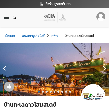
เข้าร่วมธุรกิจกับเรา
T
o
g
g
หน้าหลัก
ประเภทธุรกิจไมซ์
ที่พัก
บ้านทะเลดาวโฮมสเตย์
l
e
n
a
v
i
g
a
t
i
o
n
บ้านทะเลดาวโฮมสเตย์