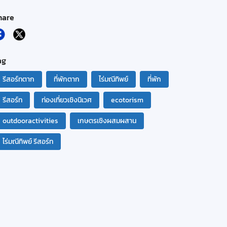
hare
ag
รีสอร์ทตาก
ที่พักตาก
ไร่มณีทิพย์
ที่พัก
รีสอร์ท
ท่องเที่ยวเชิงนิเวศ
ecotorism
outdooractivities
เกษตรเชิงผสมผสาน
ไร่มณีทิพย์ รีสอร์ท