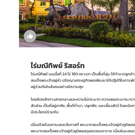
ไร่มณีทิพย์ รีสอร์ท
ไร่มณีทิพย์ บนเนื้อที่ 24 ไร่ 180 ตรางวา เป็นพื้นที่ลุ่ม ใช้ทำนาปลู
สมเด็จพระเจ้าอยู่หัว ปรัชญาเศรษฐกิจพอเพียงมาใช้ปฏิบัติในการพัฒ
อยู่ร่วมกันในสังคมอย่างมีความสุข
โดยยึดหลักทางสายกลางและความไม่ประมาท ความพอประมาณ ความมีเหตุ
สัดส่วน เป็นที่อยู่อาศัย, พื้นที่ทำนา, ปลูกพืช, และเลี้ยงสัตว์ โดยเน้น
มีประโยชน์ร่วมกัน
เนื่องด้วยในมหามงคลวโรกาสที่ พระบาทสมเด็จพระเจ้าอยู่หัวภูมิพ
พระบาทสมเด็จพระเจ้าอยู่หัวภูมิพลอดุลยเดชมหาราช เนื่องในมงคล