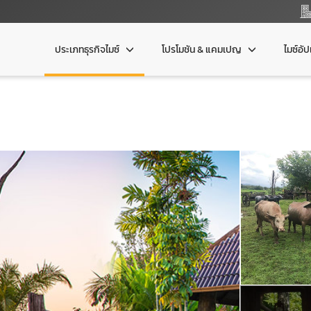
ประเภทธุรกิจไมซ์
โปรโมชัน & แคมเปญ
ไมซ์อั