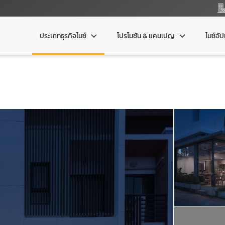
ประเภทธุรกิจไมซ์
โปรโมชัน & แคมเปญ
ไมซ์อั