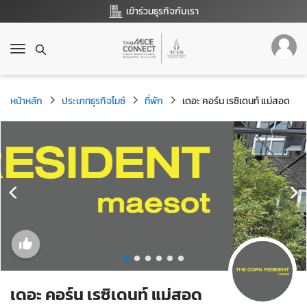
เข้าร่วมธุรกิจกับเรา
T
o
g
g
หน้าหลัก
ประเภทธุรกิจไมซ์
ที่พัก
เดอะ คอร์น เรซิเดนท์ แม่สอด
l
e
n
a
v
i
g
a
t
i
o
n
เดอะ คอร์น เรซิเดนท์ แม่สอด