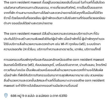
The corn resident maesot ตั้งอยู่ในเขตแม่สอดอันรื่นรมย์ ในทำเลที่ตั้งอันโดด
เด่นใจกลางกิจกรรมทางวัฒนธรรม, การเที่ยวชมทิวทัศน์, การช็อปปิ้งของตาก
จากที่พัก ท่านสามารถเดินทางได้อย่างสะดวกง่ายดายไปยังทุกที่ในเมืองที่มีชีวิต
ชีวานี้ ด้วยโลเคชั่นที่ยอดเยี่ยม ผู้เข้าพักจะเดินทางไปยังสถานที่ท่องเที่ยวยอดนิยม
ต่างๆ ของเมืองได้อย่างสะดวกง่ายดาย
The corn resident maesot มีสิ่งอำนวยความสะดวกและบริการต่างๆ ที่รับ
ประกันได้ว่าจะสร้างความพึงพอใจให้แก่ผู้เข้าพัก เมื่อเข้าพักที่นี่ ผู้เข้าพักทุกท่านจะ
ได้รับบริการสิ่งอำนวยความสะดวกต่างๆ เช่น Wi-Fi ทุกห้อง (ฟรี), ระบบรักษา
ความปลอดภัย 24 ชั่วโมง, บริการทำความสะอาดรายวัน, เตาผิง, บริการแท็กซี่
การออกแบบห้องพักทุกห้องสะท้อนเอกลักษณ์ของthe corn resident maesot
อินเทอร์เน็ตไร้สาย (ฟรี), ห้องปลอดบุหรี่, เครื่องปรับอากาศ, ม่านทึบแสง, โทรทัศน์
ดาวเทียม/เคเบิล เป็นเพียงส่วนหนึ่งของสิ่งอำนวยความสะดวกที่ท่านจะได้สัมผัส
เมื่อเข้าพัก ที่พักให้บริการกิจกรรมนันทนาการสุดพิเศษมากมาย เช่น สวนหย่อม
สิ่งอำนวยความสะดวกชั้นเลิศและทำเลที่ตั้งอันเหมาะเจาะของthe corn resident
maesot จะทำให้การไปเยือนตากของท่านมีแต่ความรื่นรมย์
686 หมู่ 9 ต.แม่ปะ อ.แม่สอด จ.ตาก 63110