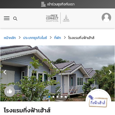
เข้าร่วมธุรกิจกับเรา
T
o
g
g
หน้าหลัก
ประเภทธุรกิจไมซ์
ที่พัก
โรงแรมกิ่งฟ้าเฮ้าส์
l
e
n
a
v
i
g
a
t
i
o
n
โรงแรมกิ่งฟ้าเฮ้าส์