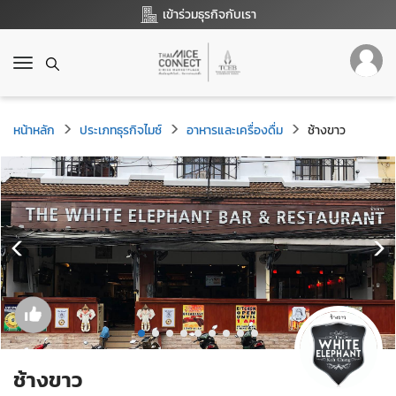
เข้าร่วมธุรกิจกับเรา
T
o
g
g
หน้าหลัก
ประเภทธุรกิจไมซ์
อาหารและเครื่องดื่ม
ช้างขาว
l
e
n
a
v
i
g
a
t
i
o
n
ช้างขาว