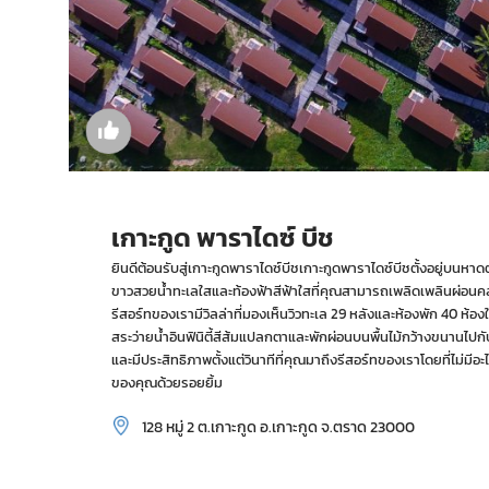
เกาะกูด พาราไดซ์ บีช
ยินดีต้อนรับสู่เกาะกูดพาราไดซ์บีชเกาะกูดพาราไดซ์บีชตั้งอยู่บน
ขาวสวยน้ำทะเลใสและท้องฟ้าสีฟ้าใสที่คุณสามารถเพลิดเพลินผ่อน
รีสอร์ทของเรามีวิลล่าที่มองเห็นวิวทะเล 29 หลังและห้องพัก 40 ห้องใ
สระว่ายน้ำอินฟินิตี้สีส้มแปลกตาและพักผ่อนบนพื้นไม้กว้างขนานไปก
และมีประสิทธิภาพตั้งแต่วินาทีที่คุณมาถึงรีสอร์ทของเราโดยที่ไม่
ของคุณด้วยรอยยิ้ม
128 หมู่ 2 ต.เกาะกูด อ.เกาะกูด จ.ตราด 23000