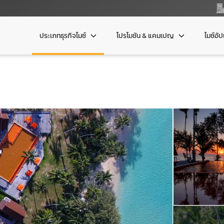
ประเภทธุรกิจไมซ์
โปรโมชัน & แคมเปญ
ไมซ์อั