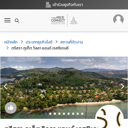
เข้าร่วมธุรกิจกับเรา
T
o
g
g
หน้าหลัก
ประเภทธุรกิจไมซ์
สถานที่จัดงาน
l
ตรีสรา ภูเก็ต วิลลา แอนด์ เรสซิเดนซ์
e
n
a
v
i
g
a
t
i
o
n