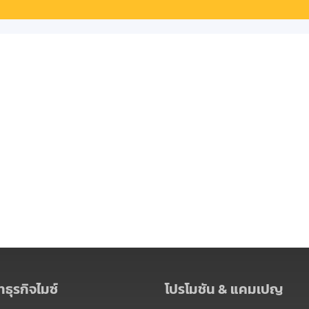
ธุรกิจไมซ์
โปรโมชัน & แคมเปญ