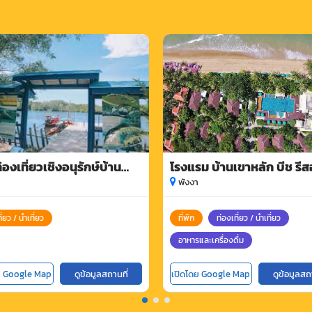
ท่องเที่ยวเชิงอนุรักษ์บ้าน
โรงแรม บ้านเขาหลัก บีช รีส
ินแดง
พังงา
ี่ยว / นำเที่ยว
ที่พัก
ท่องเที่ยว / นำเที่ยว
อาหารและเครื่องดื่ม
ย Google Map
ดูข้อมูลสถานที่
เปิดโดย Google Map
ดูข้อมูลสถ