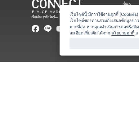
ที่พัก
สถานที่จ
เว็บไซต์นี้ มีการใช้งานคุกกี้ (Cooki
เว็บไซต์ของท่านรวมถึงเสนอข้อมูลข่
ท่องเที่ยว
มากที่สุด หากคุณดำเนินการต่อหรือปิ
ละเอียดเพิ่มเติมได้จาก
นโยบายคุกกี้
แ
ออแกไนเซ
อาหารและเ
บริการสำ
วิทยากร
หน่วยงานท
โชว์ / ก
ร้านค้า / 
โลจิสติกส
ธุรกิจบริก