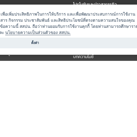
โปรโมชันและข่าวสารธุรกิจ
ัดงาน
แพ็กเกจ
es) เพื่อเพิ่มประสิทธิภาพในการให้บริการ และเพื่อพัฒนาประสบการณ์การใช้งาน
าวสาร กิจกรรม ประชาสัมพันธ์ และสิทธิประโยชน์ที่ตรงตามความสนใจของคุณ
 / นำเที่ยว
แคมเปญ
ดข้อความนี้ สสปน. ถือว่าท่านยอมรับการใช้งานคุกกี้ โดยท่านสามารถศึกษารา
ไมซ์อัปเดต
ละ
นโยบายความเป็นส่วนตัวของ สสปน.
อร์
ครื่องดื่ม
ตั้งค่า
ข่าวสารจากเรา
หรับผู้จัดงาน
บทความไมซ์
องค์ความรู้ไมซ์
ี่เกี่ยวข้อง (ภาครัฐ/สมาคม)
วิดีโอไมซ์
ารแสดง
กิจกรรมจากพันธมิตร
สินค้า
วางแผนการจัดงาน
์
ารอื่น ๆ