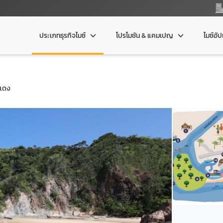
ประเภทธุรกิจไมซ์
โปรโมชัน & แคมเปญ
ไมซ์อั
นแดง