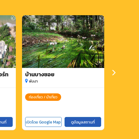
อร์ท
บ้านบางซอย
บ้านโคกไค
พังงา
พังงา
ท่องเที่ยว / นำเที่ยว
ท่องเที่ยว / นำ
านที่
เปิดโดย Google Map
ดูข้อมูลสถานที่
เปิดโดย Goog