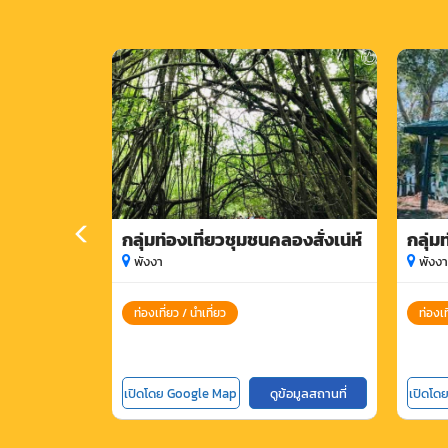
กลุ่มท่องเที่ยวชุมชนคลองสั่งเน่ห์
กลุ่ม
ท่าด
พังงา
พังงา
ท่องเที่ยว / นำเที่ยว
ท่องเท
เปิดโดย Google Map
ดูข้อมูลสถานที่
เปิดโด