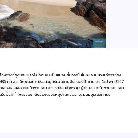
ป่าโกงกางที่อุดมสมบูรณ์ มีลักษณะเป็นแหลมยื่นออกไปในทะเล เหมาะแก่การท่อง
435 คน ส่วนใหญ่ตั้งบ้านเรือนอยู่บริเวณชายฝั่งคลองป่าชายเลน ในปี พ.ศ.2547
บริเวณสองฝั่งคลองและป่าชายเลน สิ่งแวดล้อมจำพวกหญ้าทะเล และป่าชายเลน เสีย
ในพื้นที่ทำให้ธรรมชาติบริเวณรอบหมู่บ้านกลับมาอุดมสมบูรณ์อีกครั้ง