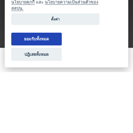
นโยบายคุกกี้
และ
นโยบายความเป็นส่วนตัวของ
สสปน.
ตั้งค่า
ยอมรับทั้งหมด
ปฎิเสธทั้งหมด
ขอใบเสนอราคา
ประเภทธุรกิจไมซ์
โปรโมชัน & แคมเปญ
ไมซ์อัปเดต
วางแผนการจัดงาน