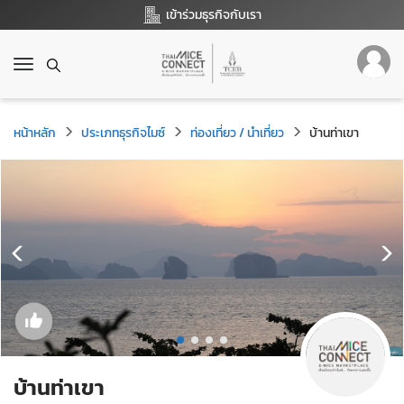
เข้าร่วมธุรกิจกับเรา
T
o
g
g
หน้าหลัก
ประเภทธุรกิจไมซ์
ท่องเที่ยว / นำเที่ยว
บ้านท่าเขา
l
e
n
a
v
i
g
a
t
i
o
n
บ้านท่าเขา