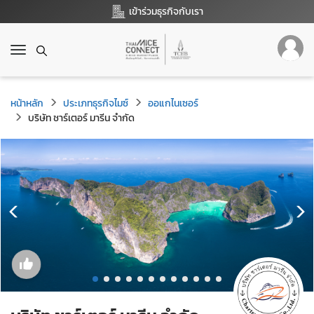
เข้าร่วมธุรกิจกับเรา
T
o
g
g
หน้าหลัก
ประเภทธุรกิจไมซ์
ออแกไนเซอร์
l
บริษัท ชาร์เตอร์ มารีน จำกัด
e
n
a
v
i
g
a
t
i
o
n