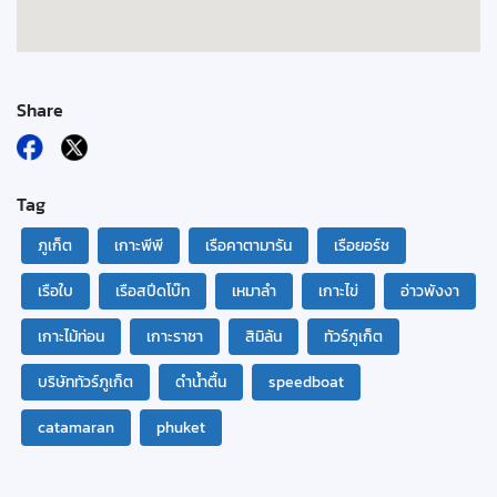
Share
Tag
ภูเก็ต
เกาะพีพี
เรือคาตามารัน
เรือยอร์ช
เรือใบ
เรือสปีดโบ๊ท
เหมาลำ
เกาะไข่
อ่าวพังงา
เกาะไม้ท่อน
เกาะราชา
สิมิลัน
ทัวร์ภูเก็ต
บริษัททัวร์ภูเก็ต
ดำน้ำตื้น
speedboat
catamaran
phuket