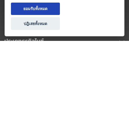
ยอมรับทั้งหมด
ปฎิเสธทั้งหมด
ประเภทธุรกิจไมซ์
โปรโมชัน & แคมเปญ
ไมซ์อัปเดต
วางแผนการจัดงาน
เข้าร่วมธุรกิจกับเรา
เกี่ยวกับเรา