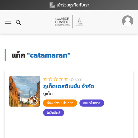
เข้าร่วมธุรกิจกับเรา
T
o
g
g
l
แท็ก
"catamaran"
e
n
a
v
(0 รีวิว)
i
ภูเก็ตเดสติเนชั่น จำกัด
g
a
ภูเก็ต
t
ท่องเที่ยว / นำเที่ยว
ออแกไนเซอร์
i
o
โลจิสติกส์
n