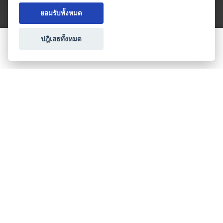
ยอมรับทั้งหมด
ปฎิเสธทั้งหมด
ขอใบเสนอราคา
ประเภทธุรกิจไมซ์
โปรโมชัน & แคมเปญ
ไมซ์อัปเดต
วางแผนการจัดงาน
เข้าร่วมธุรกิจกับเรา
เกี่ยวกับเรา