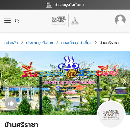
เข้าร่วมธุรกิจกับเรา
T
o
g
g
หน้าหลัก
ประเภทธุรกิจไมซ์
ท่องเที่ยว / นำเที่ยว
บ้านศรีราชา
l
e
n
a
v
i
g
a
t
i
o
n
บ้านศรีราชา