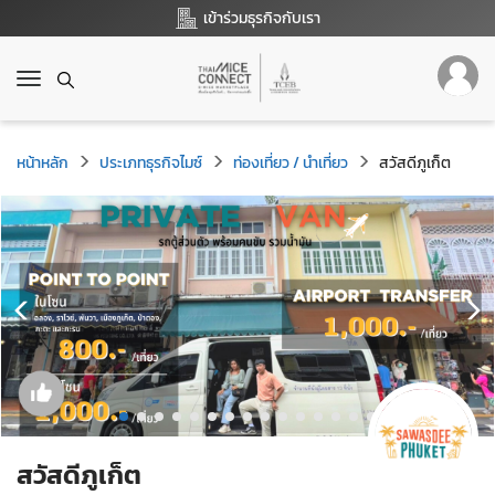
เข้าร่วมธุรกิจกับเรา
T
o
g
g
หน้าหลัก
ประเภทธุรกิจไมซ์
ท่องเที่ยว / นำเที่ยว
สวัสดีภูเก็ต
l
e
n
a
v
i
g
a
t
i
o
n
สวัสดีภูเก็ต