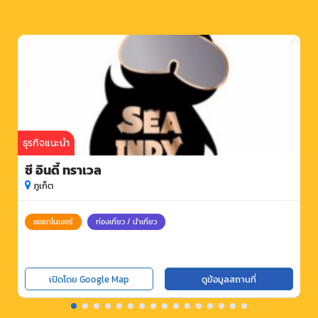
ธุรกิจแนะนำ
ซี อินดี้ ทราเวล
ภูเก็ต
ออแกไนเซอร์
ท่องเที่ยว / นำเที่ยว
เปิดโดย Google Map
ดูข้อมูลสถานที่