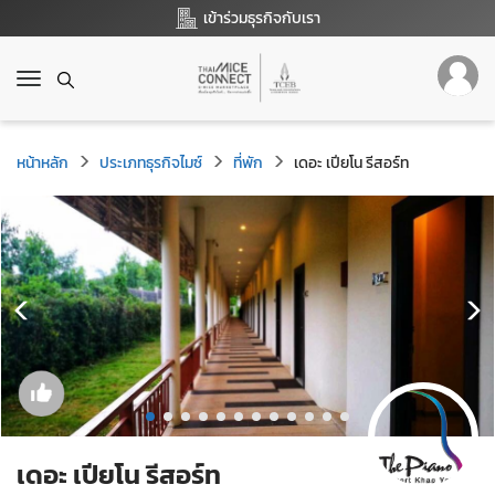
เข้าร่วมธุรกิจกับเรา
T
o
g
g
หน้าหลัก
ประเภทธุรกิจไมซ์
ที่พัก
เดอะ เปียโน รีสอร์ท
l
e
n
a
v
i
g
a
t
i
o
n
เดอะ เปียโน รีสอร์ท