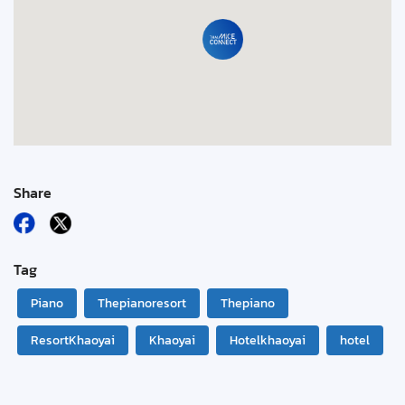
Share
Tag
Piano
Thepianoresort
Thepiano
ResortKhaoyai
Khaoyai
Hotelkhaoyai
hotel