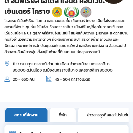
ดิ อิมพีเรียล โฮเต็ล แอนด์ คอนเวนชั่น
เซ็นเตอร์ โคราช
โรงแรม ดิ อิมพีเรียล โฮเทล และ คอนเวนชั่น เซ็นเตอร์ โคราช เป็นทั้งโรงแรมและ
สถานที่จัดประชุมชั้นนำในจังหวัดนครราชสีมา เมืองที่ใหญ่ที่สุดในภาคตะวันออก
เฉียงเหนือ และประตูสู่ภาคอีอีสานอันมีเสน่ห์ สัมผัสกับความหรูหราและสะดวกสบาย
กับสิ่งอำนวยความสะดวกต่างๆ ทั้งห้องอาหาร สปา สระว่ายน้ำกลางแจ้ง และ
ฟิตเนส เหมาะแก่การจัดประชุมองค์กรขนาดใหญ่ และจัดงานแต่งงาน ล้อมรอบไป
ด้วยสวนอันเขียวชอุ่ม ตั้งอยู่ในทำเลที่ดีบนถนนหลักสุรนารายณ์
1137 ถนนสุรนารายณ์ ตำบลในเมือง อำเภอเมือง นครราชสีมา
30000 ต.ในเมือง อ.เมืองนครราชสีมา จ.นครราชสีมา 30000
20 - 650 คน
45 - 504 ตารางเมตร
สถานที่จัดงาน
ที่พัก
ข่าวสารธุรกิจและโปรโมชัน