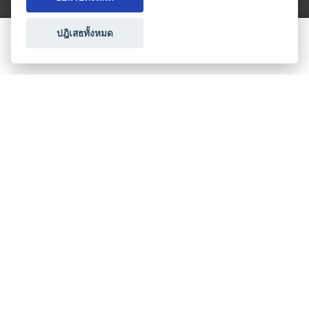
ปฎิเสธทั้งหมด
ขอใบเสนอราคา
ประเภทธุรกิจไมซ์
โปรโมชัน & แคมเปญ
ไมซ์อัปเดต
วางแผนการจัดงาน
เข้าร่วมธุรกิจกับเรา
เกี่ยวกับเรา
ติดต่อ