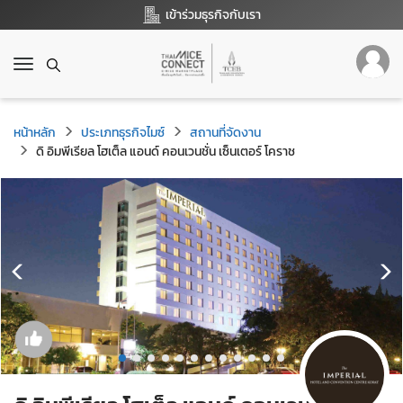
เข้าร่วมธุรกิจกับเรา
T
o
g
g
หน้าหลัก
ประเภทธุรกิจไมซ์
สถานที่จัดงาน
l
ดิ อิมพีเรียล โฮเต็ล แอนด์ คอนเวนชั่น เซ็นเตอร์ โคราช
e
n
a
v
i
g
a
t
i
o
n