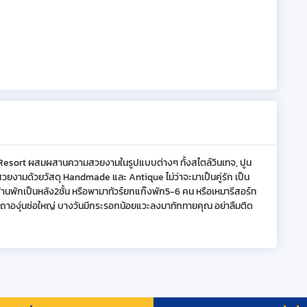
esort ผสมผสานความสวยงามในรูปแบบต่างๆ ทั้งสไตล์วินเทจ, ปูน
ยงามด้วยวัสดุ Handmade และ Antique ไม่ว่าจะมาเป็นคู่รัก เป็น
บ้านพักเป็นหลัง2ชั้น หรือพามาทัวร์ยกแก๊งพัก5-6 คน หรือเหมารีสอร์ท
่นมีเถาองุ่นช่อใหญ่ บางวันมีกระรอกน้อยแวะลงมาทักทายคุณ อย่าลืมติด