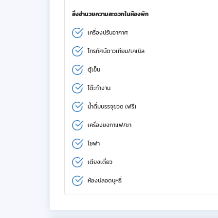
สิ่งอำนวยความสะดวกในห้องพัก
เครื่องปรับอากาศ
โทรทัศน์ดาวเทียม/เคเบิล
ตู้เย็น
โต๊ะทำงาน
น้ำดื่มบรรจุขวด (ฟรี)
เครื่องชงกาแฟ/ชา
โซฟา
เตียงเดี่ยว
ห้องปลอดบุหรี่