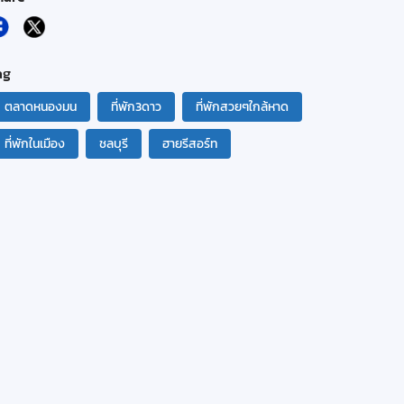
ag
ตลาดหนองมน
ที่พัก3ดาว
ที่พักสวยๆใกล้หาด
ที่พักในเมือง
ชลบุรี
ฮายรีสอร์ท