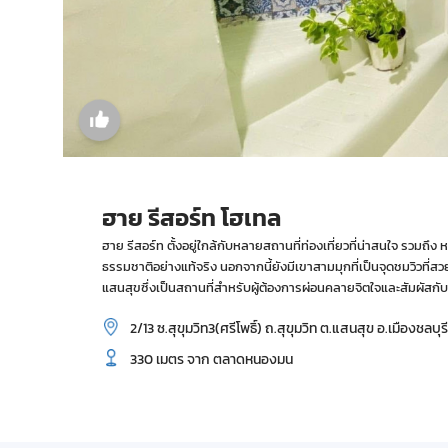
ฮาย รีสอร์ท โฮเทล
ฮาย รีสอร์ท ตั้งอยู่ใกล้กับหลายสถานที่ท่องเที่ยวที่น่าสนใจ รวมถ
ธรรมชาติอย่างแท้จริง นอกจากนี้ยังมีเขาสามมุกที่เป็นจุดชมวิวที่
แสนสุขซึ่งเป็นสถานที่สำหรับผู้ต้องการผ่อนคลายจิตใจและสัมผัส
2/13 ซ.สุขุมวิท3(ศรีโพธิ์) ถ.สุขุมวิท ต.แสนสุข อ.เมืองชลบุร
330 เมตร จาก ตลาดหนองมน