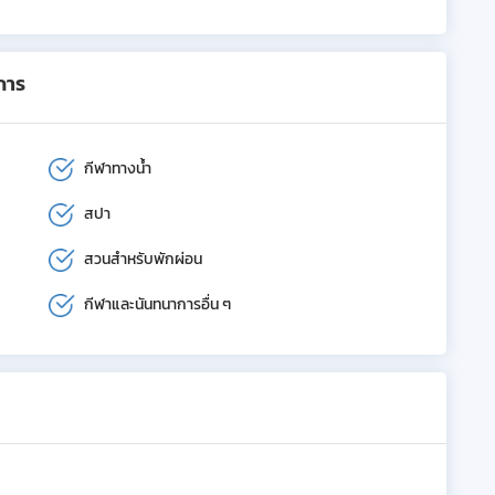
การ
กีฬาทางน้ำ
สปา
สวนสำหรับพักผ่อน
กีฬาและนันทนาการอื่น ๆ