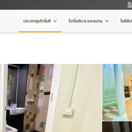
ประเภทธุรกิจไมซ์
โปรโมชัน & แคมเปญ
ไมซ์อั