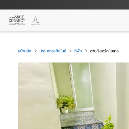
หน้าหลัก
ประเภทธุรกิจไมซ์
ที่พัก
ฮาย รีสอร์ท โฮเทล