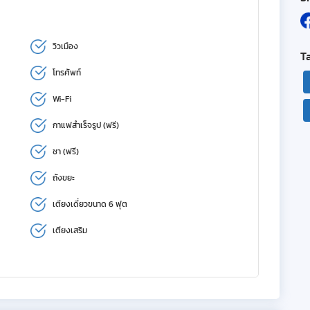
วิวเมือง
T
โทรศัพท์
Wi-Fi
กาแฟสำเร็จรูป (ฟรี)
ชา (ฟรี)
ถังขยะ
เตียงเดี่ยวขนาด 6 ฟุต
เตียงเสริม