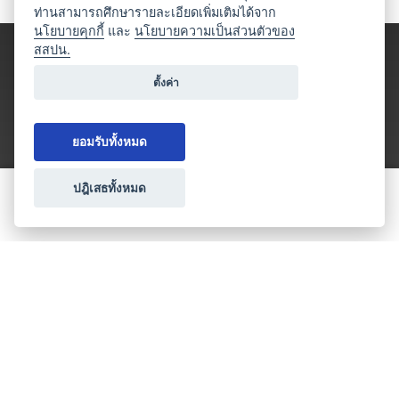
ท่านสามารถศึกษารายละเอียดเพิ่มเติมได้จาก
นโยบายคุกกี้
และ
นโยบายความเป็นส่วนตัวของ
สสปน.
ตั้งค่า
ยอมรับทั้งหมด
ปฎิเสธทั้งหมด
ขอใบเสนอราคา
ประเภทธุรกิจไมซ์
โปรโมชัน & แคมเปญ
ไมซ์อัปเดต
วางแผนการจัดงาน