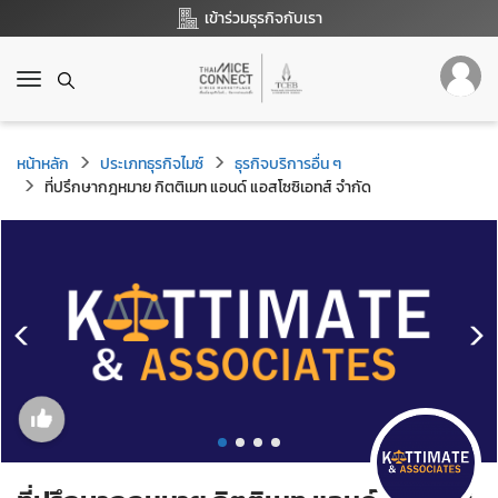
เข้าร่วมธุรกิจกับเรา
T
o
g
g
หน้าหลัก
ประเภทธุรกิจไมซ์
ธุรกิจบริการอื่น ๆ
l
ที่ปรึกษากฎหมาย กิตติเมท แอนด์ แอสโซซิเอทส์ จำกัด
e
n
a
v
i
g
a
t
i
o
n