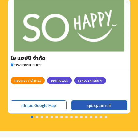
โซ แฮปปี้ จำกัด
กรุงเทพมหานคร
ท่องเที่ยว / นำเที่ยว
ออแกไนเซอร์
ธุรกิจบริการอื่น ๆ
เปิดโดย Google Map
ดูข้อมูลสถานที่