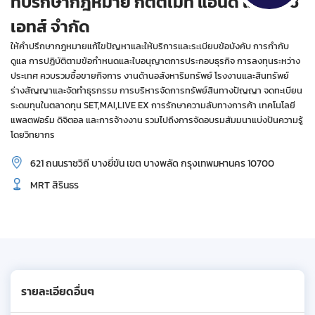
ที่ปรึกษากฎหมาย กิตติเมท แอนด์ แอสโซซิ
เอทส์ จำกัด
ให้คำปรึกษากฎหมายแก้ไขปัญหาและให้บริการและระเบียบข้อบังคับ การกำกับ
ดูแล การปฏิบัติตามข้อกำหนดและใบอนุญาตการประกอบธุรกิจ การลงทุนระหว่าง
ประเทศ ควบรวมซื้อขายกิจการ งานด้านอสังหาริมทรัพย์ โรงงานและสินทรัพย์
ร่างสัญญาและจัดทำธุรกรรม การบริหารจัดการทรัพย์สินทางปัญญา จดทะเบียน
ระดมทุนในตลาดทุน SET,MAI,LIVE EX การรักษาความลับทางการค้า เทคโนโลยี
แพลตฟอร์ม ดิจิตอล และการจ้างงาน รวมไปถึงการจัดอบรมสัมมนาแบ่งปันความรู้
โดยวิทยากร
621 ถนนราชวิถี บางยี่ขัน เขต บางพลัด กรุงเทพมหานคร 10700
MRT สิรินธร
รายละเอียดอื่นๆ