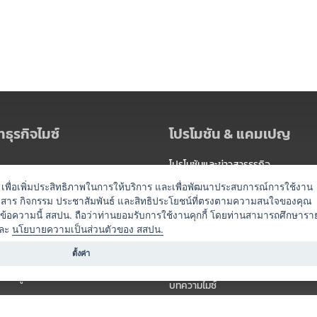
ธุรกิจไมซ์
โปรโมชัน & แคมเปญ
โปรโมชันและข่าวสารธุรกิจ
ัดงาน
แพ็กเกจ
es) เพื่อเพิ่มประสิทธิภาพในการให้บริการ และเพื่อพัฒนาประสบการณ์การใช้งาน
าวสาร กิจกรรม ประชาสัมพันธ์ และสิทธิประโยชน์ที่ตรงตามความสนใจของคุณ
 / นำเที่ยว
แคมเปญ
ดข้อความนี้ สสปน. ถือว่าท่านยอมรับการใช้งานคุกกี้ โดยท่านสามารถศึกษารา
ไมซ์อัปเดต
ละ
นโยบายความเป็นส่วนตัวของ สสปน.
อร์
ครื่องดื่ม
ตั้งค่า
ข่าวสารจากเรา
หรับผู้จัดงาน
บทความไมซ์
องค์ความรู้ไมซ์