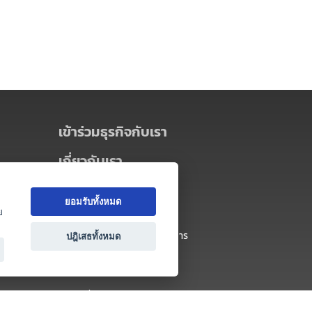
เข้าร่วมธุรกิจกับเรา
เกี่ยวกับเรา
เกี่ยวกับ Thai MICE Connect
ยอมรับทั้งหมด
นโยบายความเป็นส่วนตัว
ย
ข้อตกลง และเงื่อนไขการใช้บริการ
ปฎิเสธทั้งหมด
ติดต่อ
คำถามที่พบบ่อย