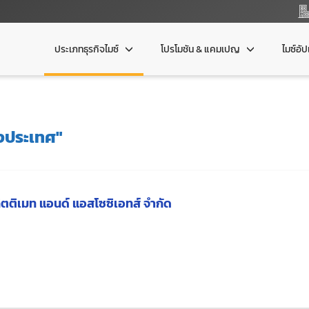
ประเภทธุรกิจไมซ์
โปรโมชัน & แคมเปญ
ไมซ์อั
งประเทศ"
ิตติเมท แอนด์ แอสโซซิเอทส์ จำกัด