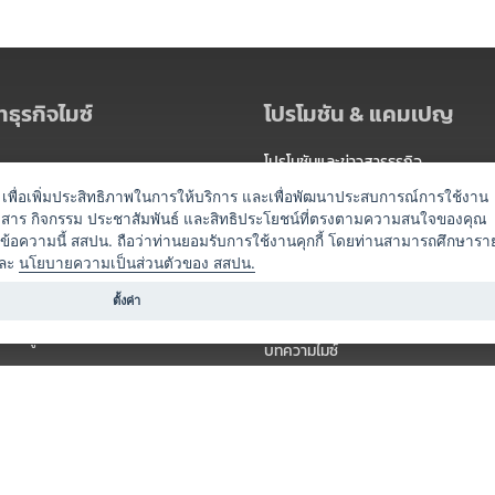
ธุรกิจไมซ์
โปรโมชัน & แคมเปญ
โปรโมชันและข่าวสารธุรกิจ
ัดงาน
แพ็กเกจ
es) เพื่อเพิ่มประสิทธิภาพในการให้บริการ และเพื่อพัฒนาประสบการณ์การใช้งาน
าวสาร กิจกรรม ประชาสัมพันธ์ และสิทธิประโยชน์ที่ตรงตามความสนใจของคุณ
 / นำเที่ยว
แคมเปญ
ดข้อความนี้ สสปน. ถือว่าท่านยอมรับการใช้งานคุกกี้ โดยท่านสามารถศึกษารา
ไมซ์อัปเดต
ละ
นโยบายความเป็นส่วนตัวของ สสปน.
อร์
ครื่องดื่ม
ตั้งค่า
ข่าวสารจากเรา
หรับผู้จัดงาน
บทความไมซ์
องค์ความรู้ไมซ์
ี่เกี่ยวข้อง (ภาครัฐ/สมาคม)
วิดีโอไมซ์
ารแสดง
กิจกรรมจากพันธมิตร
สินค้า
วางแผนการจัดงาน