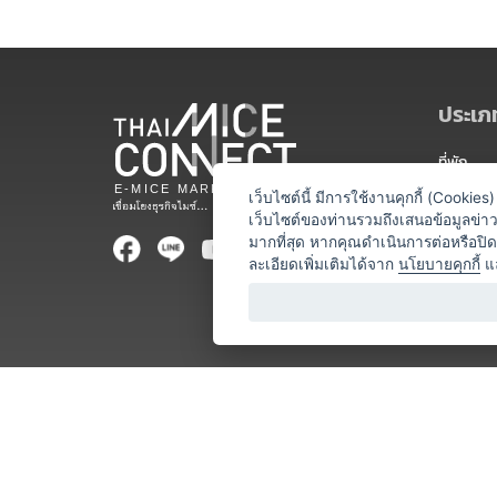
ประเภท
ที่พัก
สถานที่จ
เว็บไซต์นี้ มีการใช้งานคุกกี้ (Cooki
เว็บไซต์ของท่านรวมถึงเสนอข้อมูลข่
ท่องเที่ยว
มากที่สุด หากคุณดำเนินการต่อหรือปิ
ละเอียดเพิ่มเติมได้จาก
นโยบายคุกกี้
แ
ออแกไนเซ
อาหารและเ
บริการสำ
วิทยากร
หน่วยงานท
โชว์ / ก
ร้านค้า / 