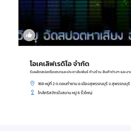
โอเคเลิฟเรดิโอ จำกัด
รับผลิตสปอตโฆษณาและประชาสัมพันธ์ ห้างร้าน สินค้าต่างๆ และงาน
168 หมู่ที่ 2 ต.ดอนกำยาน อ.เมืองสุพรรณบุรี จ.สุพรรณบุร
ใกล้คริสจักรใจสมาน หมู่ 6 รั้วใหญ่