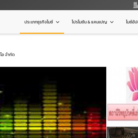
ประเภทธุรกิจไมซ์
โปรโมชัน & แคมเปญ
ไมซ์อั
ิโอ จำกัด