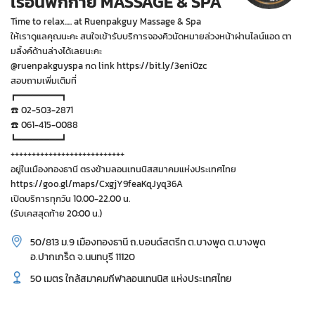
เรือนพักกาย MASSAGE & SPA
Time to relax..... at Ruenpakguy Massage & Spa
ให้เราดูแลคุณนะคะ สนใจเข้ารับบริการจองคิวนัดหมายล่วงหน้าผ่านไลน์แอด ตา
มลิ้งค์ด้านล่างได้เลยนะคะ
@ruenpakguyspa กด link https://bit.ly/3eni0zc
สอบถามเพิ่มเติมที่
┏━━━━━━━━┓
☎️ 02-503-2871
☎️ 061-415-0088
┗━━━━━━━━┛
+++++++++++++++++++++++++++
อยู่ในเมืองทองธานี ตรงข้ามลอนเทนนิสสมาคมแห่งประเทศไทย
https://goo.gl/maps/CxgjY9feaKqJyq36A
เปิดบริการทุกวัน 10.00-22.00 น.
(รับเคสสุดท้าย 20:00 น.)
50/813 ม.9 เมืองทองธานี ถ.บอนด์สตรีท ต.บางพูด ต.บางพูด
อ.ปากเกร็ด จ.นนทบุรี 11120
50 เมตร ใกล้สมาคมกีฬาลอนเทนนิส แห่งประเทศไทย