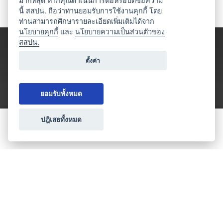
มากที่สุด หากคุณดำเนินการต่อหรือปิดข้อความ
นี้ สสปน. ถือว่าท่านยอมรับการใช้งานคุกกี้ โดย
ท่านสามารถศึกษารายละเอียดเพิ่มเติมได้จาก
นโยบายคุกกี้
และ
นโยบายความเป็นส่วนตัวของ
สสปน.
ตั้งค่า
ยอมรับทั้งหมด
ปฎิเสธทั้งหมด
ขอใบเสนอราคา
ประเภทธุรกิจไมซ์
โปรโมชัน & แคมเปญ
ไมซ์อัปเดต