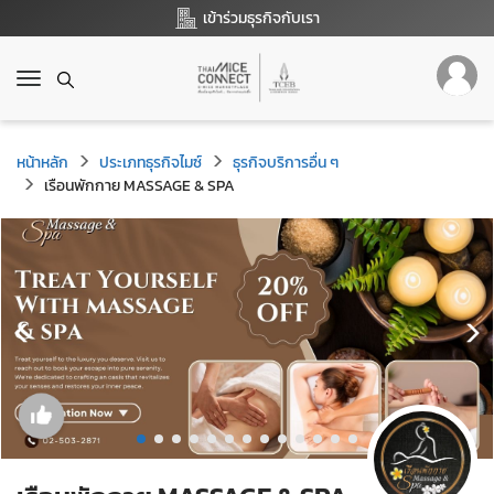
เข้าร่วมธุรกิจกับเรา
T
o
g
g
หน้าหลัก
ประเภทธุรกิจไมซ์
ธุรกิจบริการอื่น ๆ
l
เรือนพักกาย MASSAGE & SPA
e
n
a
v
i
g
a
t
i
o
n