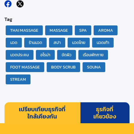
Tag
THAI MASSAGE
MASSAGE
SPA
AROMA
นวด
ร้านนวด
สปา
นวดไทย
นวดเท้า
นวดประคบ
อโรม่า
ขัดผิว
เรือนพักกาย
FOOT MASSAGE
BODY SCRUB
SOUNA
STREAM
เปรียบเทียบธุรกิจที่
ธุรกิจที่
ใกล้เคียงกัน
เกี่ยวข้อง