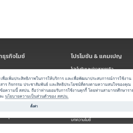
ธุรกิจไมซ์
โปรโมชัน & แคมเปญ
โปรโมชันและข่าวสารธุรกิจ
ัดงาน
แพ็กเกจ
es) เพื่อเพิ่มประสิทธิภาพในการให้บริการ และเพื่อพัฒนาประสบการณ์การใช้งาน
าวสาร กิจกรรม ประชาสัมพันธ์ และสิทธิประโยชน์ที่ตรงตามความสนใจของคุณ
 / นำเที่ยว
แคมเปญ
ดข้อความนี้ สสปน. ถือว่าท่านยอมรับการใช้งานคุกกี้ โดยท่านสามารถศึกษารา
ไมซ์อัปเดต
ละ
นโยบายความเป็นส่วนตัวของ สสปน.
อร์
ครื่องดื่ม
ตั้งค่า
ข่าวสารจากเรา
หรับผู้จัดงาน
บทความไมซ์
องค์ความรู้ไมซ์