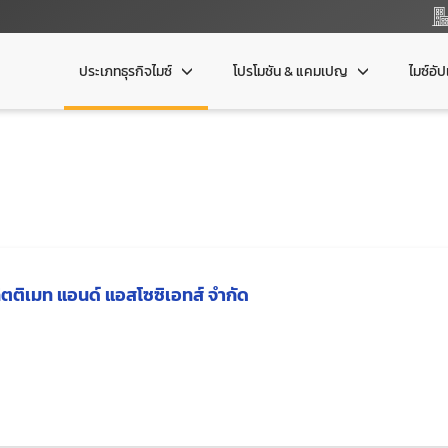
ประเภทธุรกิจไมซ์
โปรโมชัน & แคมเปญ
ไมซ์อั
ิตติเมท แอนด์ แอสโซซิเอทส์ จำกัด