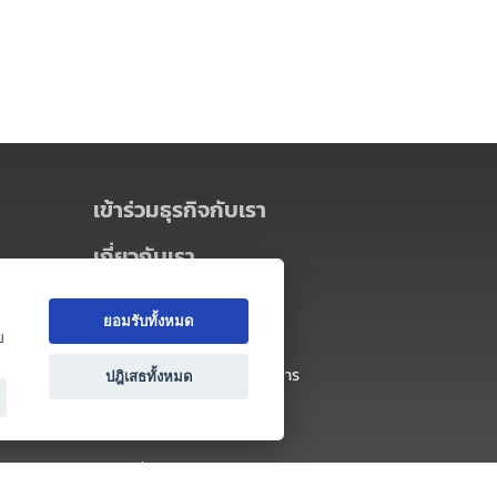
เข้าร่วมธุรกิจกับเรา
เกี่ยวกับเรา
เกี่ยวกับ Thai MICE Connect
ยอมรับทั้งหมด
นโยบายความเป็นส่วนตัว
ย
ข้อตกลง และเงื่อนไขการใช้บริการ
ปฎิเสธทั้งหมด
ติดต่อ
คำถามที่พบบ่อย