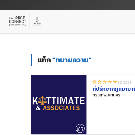
แท็ก
"ทนายความ"
(0 รีวิว)
ที่ปรึกษากฎหมาย ก
กรุงเทพมหานคร