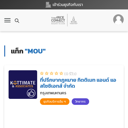
เข้าร่วมธุรกิจกับเรา
T
o
g
g
l
แท็ก
"MOU"
e
n
a
v
(0 รีวิว)
i
ที่ปรึกษากฎหมาย กิตติเมท แอนด์ แอ
g
สโซซิเอทส์ จำกัด
a
t
กรุงเทพมหานคร
i
ธุรกิจบริการอื่น ๆ
วิทยากร
o
n