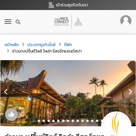
เข้าร่วมธุรกิจกับเรา
T
o
g
g
หน้าหลัก
ประเภทธุรกิจไมซ์
ที่พัก
l
อ่าวนางปริ้นซ์วิลล์ วิลล่า รีสอร์ทแอนด์สปา
e
n
a
v
i
g
a
t
i
o
n