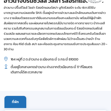
อ่าวนางปริ้นซ์วิลล์ วิลล่า รีสอร์ทแอนด์สปา
อ่าวนาง ปริ๊นซ์วิลล์ วิลล่า รีสอร์ทแอนด์สปา บูทิตรีสอร์ท ระดับ 4ดาวได้รับ
มาตรฐานความปลอดภัย SHA ตั้งอยู่หน้าหาดอ่าวนางและใกล้ถนนคนเดินหาดอ่าว
นาง รายล้อมด้วยธรรมชาติอันงดงามของท้องทะเลอันดามัน พร้อมให้ผู้เข้าพัก
สัมผัสอากาศสดชื่น และผ่อนคลายไปพรรณไม้นานาชนิด หาดทรายขาว น้าทะเลสี
คราม รวมไปถึงกิจกรรมสนุกสนานในการเยือนเมืองกระบี่ รีสอร์ทตกแต่งสไตล์
ร่วมสมัย ผสมผสานรายละเอียดการตกแต่งแบบไทยภาคใต้ ซึ่งครบครันด้วยสิ่งอา
นวยความสะดวกที่รองรับทุกไลฟ์สไตล์การพักผ่อน ไม่ว่าจะเป็นสระว่ายน้า ร้าน
อาหาร ห้อง Kid club สปา และะห้องประชุมสามารถรองรับการประชุมสัมมนา 20 -
30 ท่าน
164 หมู่ที่ 2 ต.อ่าวนาง อ.เมืองกระบี่ จ.กระบี่ 81000
ตั้งอยู่ใจกลางหาดอ่าวนาง ห่างจากตัวเมืองกระบี่ 17 กิโลเมตร
เดินทางได้สะดวกสบาย
ที่พัก