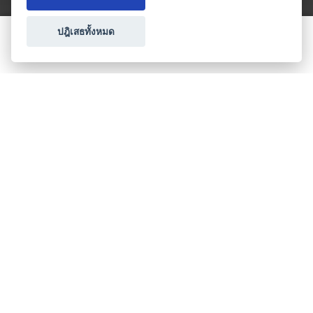
ปฎิเสธทั้งหมด
ขอใบเสนอราคา
ประเภทธุรกิจไมซ์
โปรโมชัน & แคมเปญ
ไมซ์อัปเดต
วางแผนการจัดงาน
เข้าร่วมธุรกิจกับเรา
เกี่ยวกับเรา
ติดต่อ