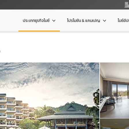
ประเภทธุรกิจไมซ์
โปรโมชัน & แคมเปญ
ไมซ์อั
ท