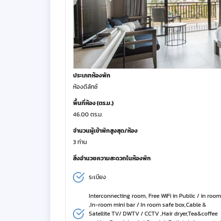
ประเภทห้องพัก
ห้องดีลักซ์
พื้นที่ห้อง (ตร.ม.)
46.00 ตร.ม.
จำนวนผู้เข้าพักสูงสุด/ห้อง
3 ท่าน
สิ่งอำนวยความสะดวกในห้องพัก
ระเบียง
Interconnecting room, Free WiFi in Public / in room
,In-room mini bar / In room safe box,Cable &
Satellite TV/ DWTV / CCTV ,Hair dryer,Tea&coffee