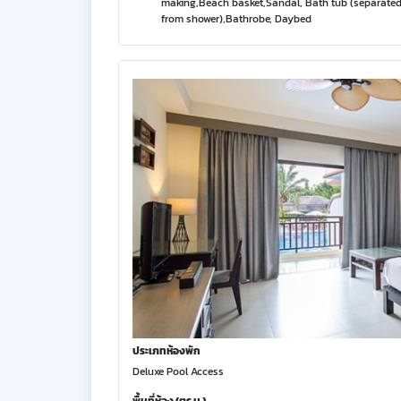
making,Beach basket,Sandal, Bath tub (separate
from shower),Bathrobe, Daybed
ประเภทห้องพัก
Deluxe Pool Access