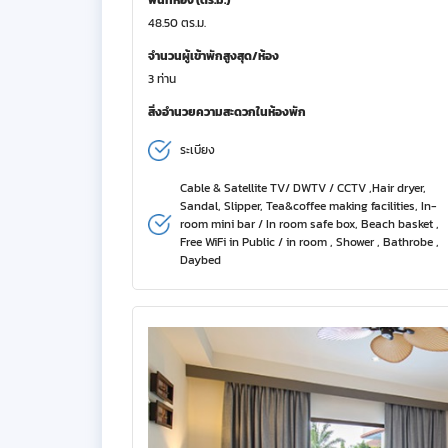
พื้นที่ห้อง (ตร.ม.)
48.50 ตร.ม.
จำนวนผู้เข้าพักสูงสุด/ห้อง
3 ท่าน
สิ่งอำนวยความสะดวกในห้องพัก
ระเบียง
Cable & Satellite TV/ DWTV / CCTV ,Hair dryer,
Sandal, Slipper, Tea&coffee making facilities, In-
room mini bar / In room safe box, Beach basket ,
Free WiFi in Public / in room , Shower , Bathrobe ,
Daybed