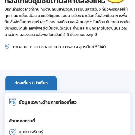
ท่องเที่ยวชุมชนตำบลหาดสองแคว
บอกเล่าเรื่องลาวที่ผ่าน กับงานถนนสายวัฒนธรรมชนลาวเวียง ที่ยังคงรอคอยให้
ทุกท่านมาเยี่ยมเยือน มาชมวิถีชุมชนแบบลาวเวียง มาเลือกซื้อเลือกชิมอาหารพื้น
ถิ่น ซึ่งจัดขึ้นทุกๆ ศุกร์ เสาร์แรกของเดือน และพิเศษสุด ๆ ในเดือน ธันวาคม เราจัด
ขึ้นพร้อมงานไหลแพไฟฯ ซึ่งเป็นงานใหญ่ประจำปี และจะยกตลาดไปจัดขึ้นบริเวณ
ลานวัดหาดสองแคว แล้วพบกันในวันที่ 4-5 ธันวาคมของทุกปี
หาดสองแคว ต.หาดสองแคว อ.ตรอน จ.อุตรดิตถ์ 53140
ท่องเที่ยว / นำเที่ยว
ข้อมูลเฉพาะด้านการท่องเที่ยว
ลักษณะสถานที่
ศูนย์การเรียนรู้