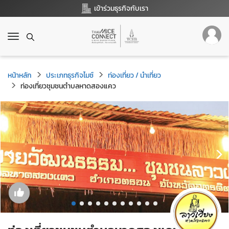
เข้าร่วมธุรกิจกับเรา
T
o
g
g
หน้าหลัก
ประเภทธุรกิจไมซ์
ท่องเที่ยว / นำเที่ยว
l
ท่องเที่ยวชุมชนตำบลหาดสองแคว
e
n
a
v
i
g
a
t
i
o
n