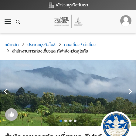
เข้าร่วมธุรกิจกับเรา
T
o
g
g
หน้าหลัก
ประเภทธุรกิจไมซ์
ท่องเที่ยว / นำเที่ยว
l
สำนักงานการท่องเที่ยวและกีฬาจังหวัดสุโขทัย
e
n
a
v
i
g
a
t
i
o
n