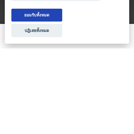
ยอมรับทั้งหมด
ปฎิเสธทั้งหมด
ขอใบเสนอราคา
ประเภทธุรกิจไมซ์
โปรโมชัน & แคมเปญ
ไมซ์อัปเดต
วางแผนการจัดงาน
เข้าร่วมธุรกิจกับเรา
เกี่ยวกับเรา