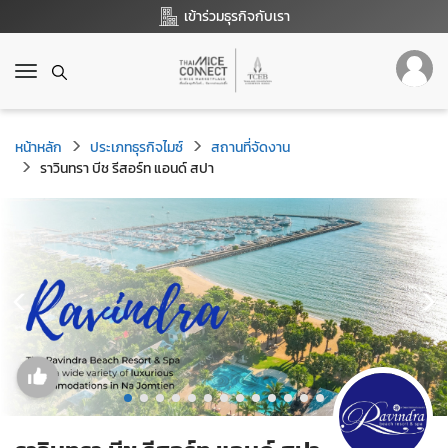
เข้าร่วมธุรกิจกับเรา
T
o
g
g
หน้าหลัก
ประเภทธุรกิจไมซ์
สถานที่จัดงาน
l
ราวินทรา บีช รีสอร์ท แอนด์ สปา
e
n
a
v
i
g
a
t
i
o
n