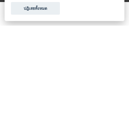
ปฎิเสธทั้งหมด
ขอใบเสนอราคา
ประเภทธุรกิจไมซ์
โปรโมชัน & แคมเปญ
ไมซ์อัปเดต
วางแผนการจัดงาน
เข้าร่วมธุรกิจกับเรา
เกี่ยวกับเรา
ติดต่อ