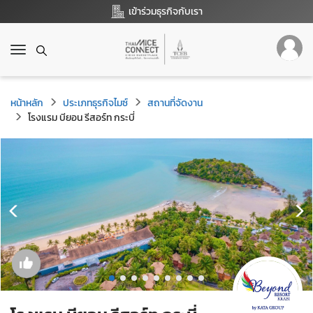
เข้าร่วมธุรกิจกับเรา
T
o
g
g
หน้าหลัก
ประเภทธุรกิจไมซ์
สถานที่จัดงาน
l
โรงแรม บียอน รีสอร์ท กระบี่
e
n
a
v
i
g
a
t
i
o
n