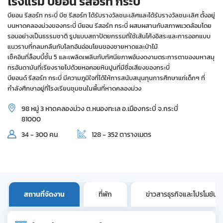
โรงแรม บียอน รีสอร์ท กระบี่
บียอน รีสอร์ท กระบี่ บีช รีสอร์ท ได้รับรางวัลชนะเลิศและได้รับรางวัลชนะเลิศ ตั้งอยู่
บนหาดคลองม่วงของกระบี่ บียอน รีสอร์ท กระบี่ ผสมผสานกับสภาพแวดล้อมโดย
รอบอย่างเป็นธรรมชาติ รูปแบบสถาปัตยกรรมที่ใช้เส้นโค้งอิสระและการออกแบบ
แนวราบที่กลมกลืนกับโลกอันอ่อนโยนของชายหาดและป่าไม้
เช็คอินที่ล็อบบี้ชั้น 5 และเพลิดเพลินกับทัศนียภาพอันงดงามตระการตาของมหาสมุ
ทรอันดามันที่เรียงรายไปด้วยหอคอยหินปูนที่มีชื่อเสียงของกระบี่
บียอนด์ รีสอร์ท กระบี่ มีความภูมิใจที่ได้ให้การสนับสนุนทุนการศึกษาแก่เด็กๆ ที่
กำลังศึกษาอยู่ที่โรงเรียนชุมชนในพื้นที่หาดคลองม่วง
98 หมู่ 3 หาดคลองม่วง ต.หนองทะเล อ.เมืองกระบี่ จ.กระบี่
81000
34 - 300 คน
128 - 352 ตารางเมตร
สถานที่จัดงาน
ที่พัก
ข่าวสารธุรกิจและโปรโมชัน