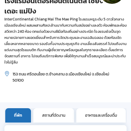
โรงแรมอินเตอร์คอนติเนนตัล เชียงใหม่
เดอะ แม่ปิง
InterContinental Chiang Mai The Mae Ping โรงแรมหรูระดับ 5 ดาวใจกลาง
เมืองเชียงใหม่ ผสมผสานศิลปะล้านนากับความทันสมัยอย่างลงตัว ห้องพักและห้อง
สวีตกว่า 240 ห้อง ตกแต่งด้วยงานฝีมือท้องถิ่นอย่างประณีต โรงแรมยังเป็นจุด
หมายปลายทางยอดเยี่ยมสำหรับการจัดประชุมและงานเฉลิมฉลอง ด้วยห้องจัด
เลี้ยงหลากหลายขนาด รองรับทั้งงานประชุมธุรกิจ งานเลี้ยงสังสรรค์ ไปจนถึงงาน
แต่งงานสุดโรแมนติก ทีมงานผู้เชี่ยวชาญพร้อมดูแลในทุกรายละเอียด ตั้งแต่การ
จัดสถานที่ อาหาร ไปจนถึงบริการพิเศษ เพื่อให้ทุกงานสำเร็จสมบูรณ์และน่าประทับ
ใจไม่รู้ลืม
153 ถนน ศรีดอนไชย ต.ช้างคลาน อ.เมืองเชียงใหม่ จ.เชียงใหม่
50100
ที่พัก
สถานที่จัดงาน
อาหารและเครื่องดื่ม