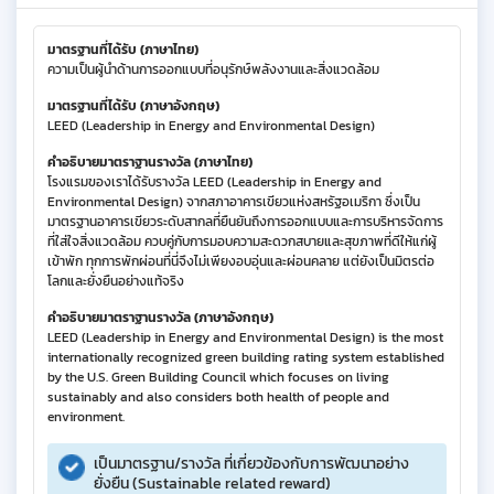
มาตรฐานที่ได้รับ (ภาษาไทย)
ความเป็นผู้นำด้านการออกแบบที่อนุรักษ์พลังงานและสิ่งแวดล้อม
มาตรฐานที่ได้รับ (ภาษาอังกฤษ)
LEED (Leadership in Energy and Environmental Design)
คำอธิบายมาตราฐานรางวัล (ภาษาไทย)
โรงแรมของเราได้รับรางวัล LEED (Leadership in Energy and
Environmental Design) จากสภาอาคารเขียวแห่งสหรัฐอเมริกา ซึ่งเป็น
มาตรฐานอาคารเขียวระดับสากลที่ยืนยันถึงการออกแบบและการบริหารจัดการ
ที่ใส่ใจสิ่งแวดล้อม ควบคู่กับการมอบความสะดวกสบายและสุขภาพที่ดีให้แก่ผู้
เข้าพัก ทุกการพักผ่อนที่นี่จึงไม่เพียงอบอุ่นและผ่อนคลาย แต่ยังเป็นมิตรต่อ
โลกและยั่งยืนอย่างแท้จริง
คำอธิบายมาตราฐานรางวัล (ภาษาอังกฤษ)
LEED (Leadership in Energy and Environmental Design) is the most
internationally recognized green building rating system established
by the U.S. Green Building Council which focuses on living
sustainably and also considers both health of people and
environment.
เป็นมาตรฐาน/รางวัล ที่เกี่ยวข้องกับการพัฒนาอย่าง
ยั่งยืน (Sustainable related reward)