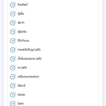
โทรศัพท์
ตู้เย็น
Wi-Fi
ตู้นิรภัย
โต๊ะทำงาน
กาแฟสำเร็จรูป (ฟรี)
น้ำดื่มบรรจุขวด (ฟรี)
ชา (ฟรี)
เครื่องชงกาแฟ/ชา
มินิบาร์
ถังขยะ
โซฟา