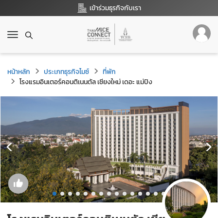
เข้าร่วมธุรกิจกับเรา
T
o
g
g
หน้าหลัก
ประเภทธุรกิจไมซ์
ที่พัก
l
โรงแรมอินเตอร์คอนติเนนตัล เชียงใหม่ เดอะ แม่ปิง
e
n
a
v
i
g
a
t
i
o
n