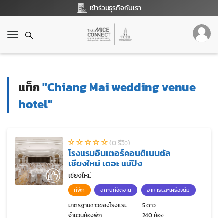
เข้าร่วมธุรกิจกับเรา
T
o
g
g
l
แท็ก
"Chiang Mai wedding venue
e
n
hotel"
a
v
i
g
(0 รีวิว)
a
โรงแรมอินเตอร์คอนติเนนตัล
t
เชียงใหม่ เดอะ แม่ปิง
i
เชียงใหม่
o
n
ที่พัก
สถานที่จัดงาน
อาหารและเครื่องดื่ม
มาตรฐานดาวของโรงแรม
5 ดาว
จำนวนห้องพัก
240 ห้อง