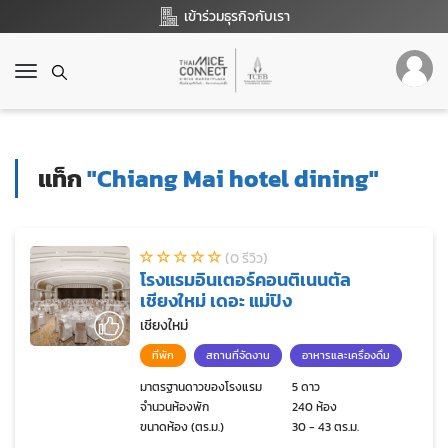
เข้าร่วมธุรกิจกับเรา
T
o
g
g
l
แท็ก
"Chiang Mai hotel dining"
e
n
a
v
(0 รีวิว)
i
โรงแรมอินเตอร์คอนติเนนตัล
g
เชียงใหม่ เดอะ แม่ปิง
a
t
เชียงใหม่
i
ที่พัก
สถานที่จัดงาน
อาหารและเครื่องดื่ม
o
n
มาตรฐานดาวของโรงแรม
5 ดาว
จำนวนห้องพัก
240 ห้อง
ขนาดห้อง (ตร.ม.)
30 - 43 ตร.ม.