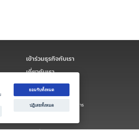
เข้าร่วมธุรกิจกับเรา
เกี่ยวกับเรา
เกี่ยวกับ Thai MICE Connect
ยอมรับทั้งหมด
นโยบายความเป็นส่วนตัว
ย
ข้อตกลง และเงื่อนไขการใช้บริการ
ปฎิเสธทั้งหมด
ติดต่อ
คำถามที่พบบ่อย