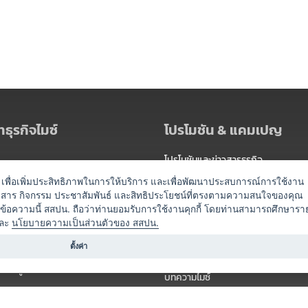
ธุรกิจไมซ์
โปรโมชัน & แคมเปญ
โปรโมชันและข่าวสารธุรกิจ
ัดงาน
แพ็กเกจ
es) เพื่อเพิ่มประสิทธิภาพในการให้บริการ และเพื่อพัฒนาประสบการณ์การใช้งาน
าวสาร กิจกรรม ประชาสัมพันธ์ และสิทธิประโยชน์ที่ตรงตามความสนใจของคุณ
 / นำเที่ยว
แคมเปญ
ดข้อความนี้ สสปน. ถือว่าท่านยอมรับการใช้งานคุกกี้ โดยท่านสามารถศึกษารา
ไมซ์อัปเดต
ละ
นโยบายความเป็นส่วนตัวของ สสปน.
อร์
ครื่องดื่ม
ตั้งค่า
ข่าวสารจากเรา
หรับผู้จัดงาน
บทความไมซ์
องค์ความรู้ไมซ์