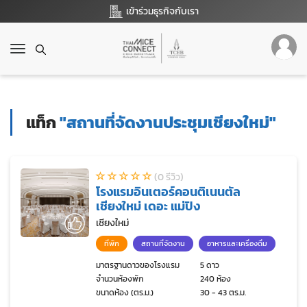
เข้าร่วมธุรกิจกับเรา
T
o
g
g
l
แท็ก
"สถานที่จัดงานประชุมเชียงใหม่"
e
n
a
v
(0 รีวิว)
i
โรงแรมอินเตอร์คอนติเนนตัล
g
เชียงใหม่ เดอะ แม่ปิง
a
t
เชียงใหม่
i
ที่พัก
สถานที่จัดงาน
อาหารและเครื่องดื่ม
o
n
มาตรฐานดาวของโรงแรม
5 ดาว
จำนวนห้องพัก
240 ห้อง
ขนาดห้อง (ตร.ม.)
30 - 43 ตร.ม.