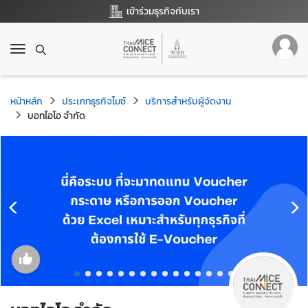
เข้าร่วมธุรกิจกับเรา
T
o
g
g
หน้าหลัก
ประเภทธุรกิจไมซ์
บริการสำหรับผู้จัดงาน
l
บอทไอโอ จำกัด
e
n
a
v
i
g
a
t
i
o
n