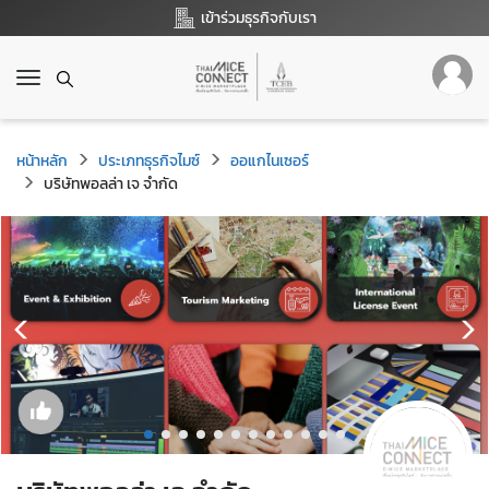
เข้าร่วมธุรกิจกับเรา
T
o
g
g
หน้าหลัก
ประเภทธุรกิจไมซ์
ออแกไนเซอร์
l
บริษัทพอลล่า เจ จำกัด
e
n
a
v
i
g
a
t
i
o
n