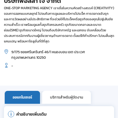
บริษัทพอลล่า เจ จำกัด
ONE-STOP MARKETING AGENCY เราเชื่อในความคิดสร้างสรรค์ (CREATIVITY)
ของการออกแบบกลยุทธ์ ไปจนถึงการดูแลและบริหารโปรเจ็ค การตลาดเชิงรุก
และการวัดผลอย่างมีประสิทธิภาพ ที่จะช่วยให้โปรเจ็คหรือธุรกิจของคุณไปสู่เส้นชัย
ความสำเร็จ เราพร้อมดูแลทั้งธุรกิจครอบครัว ธุรกิจขนาดกลางและขนาด
ย่อม(SME) ธุรกิจขนาดใหญ่ ไปจนถึงบริษัทภาครัฐ และเอกชน ขับเคลื่อนด้วย
ประสบการณ์จากทีมงานผู้เชี่ยวชาญด้านการตลาด ตั้งแต่ให้คำปรึกษา ไปจนสิ้นสุด
แคมเปญ พร้อมหาโซลูชั่นที่ดีที่สุด
9/175 ซอยศรีนครินทร์ 46/1 หนองบอน เขต ประเวศ
กรุงเทพมหานคร 10250
-
ออแกไนเซอร์
บริการสำหรับผู้จัดงาน
คำอธิบายเพิ่มเติม