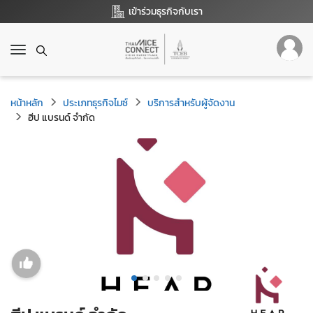
เข้าร่วมธุรกิจกับเรา
T
o
g
g
หน้าหลัก
ประเภทธุรกิจไมซ์
บริการสำหรับผู้จัดงาน
l
ฮีป แบรนด์ จำกัด
e
n
a
v
i
g
a
t
i
o
n