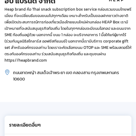
ฮีป แบรนด์ จำกัด
Heap brand คือ Thai snack subscription box service กล่องรวมขนมไทยพรี
เมี่ยม ที่จะเปลี่ยนธีมของขนมไปทุกๆเดือน เหมาะสำหรับเป็นของฝากชาวต่างชาติ
เพื่อเปิดประสบการณ์การท่องเที่ยวเมืองไทยแบบใหม่ผ่านกล่อง HEAP Box เรามี
เป้าหมายที่จะสนับสนุนธุรกิจท้องถิ่น โดยในทุกๆกล่องจะมีขนมโอทอป และขนมจาก
SME ท้องถิ่นอยู่ด้วย นอกจากนี้ ขนม 1 กล่อง จะบริจาคอาหาร 1 มื้อให้แก่ผู้ยากไร้
(ร่วมกับมูลนิธิสโกลาร์ส ออฟซัสทีแนนซ์) นอกจากนี้เรามีบริการ corporate gift
set สำหรับองค์กรของท่าน โดยเราจะคัดเลือกขนม OTOP และ SME พร้อมสตอรี่ให้
ตรงกับองค์กรของท่าน ร่วมสนับสนุนธุรกิจท้องถิ่น และชุมชนผ่าน
https://heapbrand.com
ถนนลาดหญ้า สมเด็จเจ้าพระยา เขต คลองสาน กรุงเทพมหานคร
10600
รายละเอียดอื่นๆ