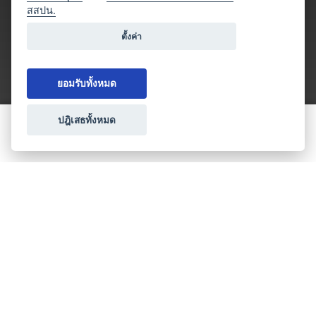
สสปน.
ตั้งค่า
ยอมรับทั้งหมด
ปฎิเสธทั้งหมด
ขอใบเสนอราคา
ประเภทธุรกิจไมซ์
โปรโมชัน & แคมเปญ
ไมซ์อัปเดต
วางแผนการจัดงาน