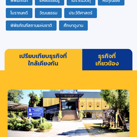
ิพิพิธภัณฑ์
แหล่งเรียนรู้
โบราณวัตถุ
หริภุณไชย
โบราณคดี
วัฒนธรรม
ประวัติศาสตร์
พิพิธภัณฑ์สถานแห่งชาติ
ศึกษาดูงาน
เปรียบเทียบธุรกิจที่
ธุรกิจที่
ใกล้เคียงกัน
เกี่ยวข้อง