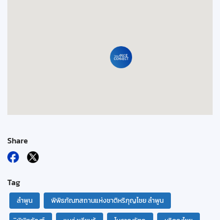
Share
Tag
ลำพูน
พิพิธภัณฑสถานแห่งชาติหริภุญไชย ลำพูน