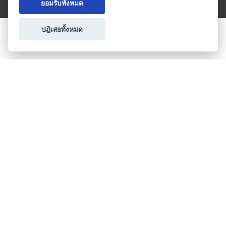
ยอมรับทั้งหมด
ปฎิเสธทั้งหมด
ขอใบเสนอราคา
ประเภทธุรกิจไมซ์
โปรโมชัน & แคมเปญ
ไมซ์อัปเดต
วางแผนการจัดงาน
เข้าร่วมธุรกิจกับเรา
เกี่ยวกับเรา
ติดต่อ