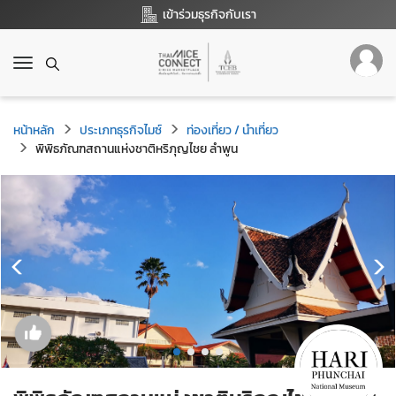
เข้าร่วมธุรกิจกับเรา
T
o
g
g
หน้าหลัก
ประเภทธุรกิจไมซ์
ท่องเที่ยว / นำเที่ยว
l
พิพิธภัณฑสถานแห่งชาติหริภุญไชย ลำพูน
e
n
a
v
i
g
a
t
i
o
n