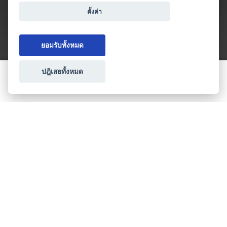
ตั้งค่า
ยอมรับทั้งหมด
ปฎิเสธทั้งหมด
ขอใบเสนอราคา
ประเภทธุรกิจไมซ์
โปรโมชัน & แคมเปญ
ไมซ์อัปเดต
วางแผนการจัดงาน
เข้าร่วมธุรกิจกับเรา