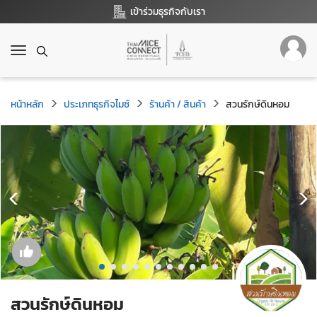
เข้าร่วมธุรกิจกับเรา
T
o
g
g
หน้าหลัก
ประเภทธุรกิจไมซ์
ร้านค้า / สินค้า
สวนรักษ์ดินหอม
l
e
n
a
v
i
g
a
t
i
o
n
สวนรักษ์ดินหอม