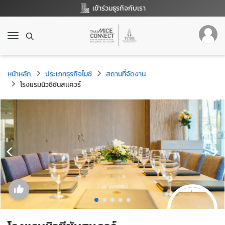
เข้าร่วมธุรกิจกับเรา
T
o
g
g
หน้าหลัก
ประเภทธุรกิจไมซ์
สถานที่จัดงาน
l
โรงแรมนิวซีซันสเเควร์
e
n
a
v
i
g
a
t
i
o
n