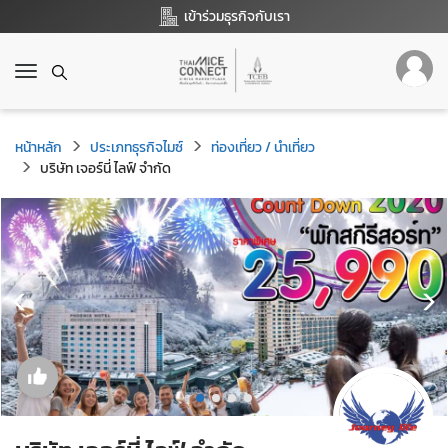
เข้าร่วมธุรกิจกับเรา
T
o
g
g
หน้าหลัก
ประเภทธุรกิจไมซ์
ท่องเที่ยว / นำเที่ยว
l
บริษัท เจอร์นี่ ไลฟ์ จำกัด
e
n
a
v
i
g
a
t
i
o
n