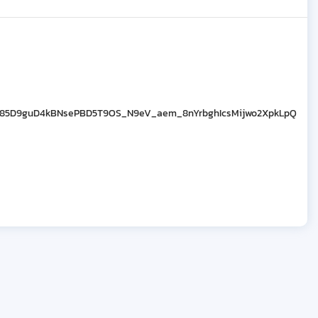
585D9guD4kBNsePBD5T9OS_N9eV_aem_8nYrbghIcsMijwo2XpkLpQ