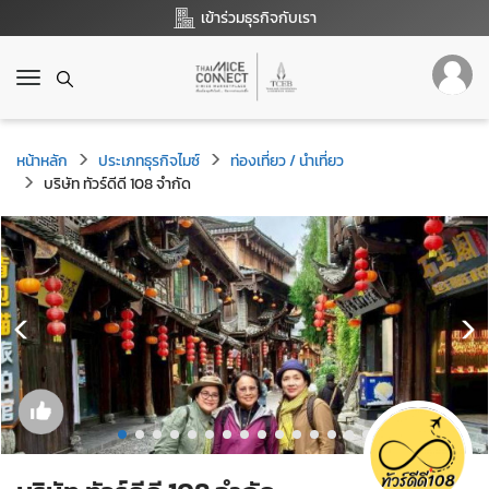
เข้าร่วมธุรกิจกับเรา
T
o
g
g
หน้าหลัก
ประเภทธุรกิจไมซ์
ท่องเที่ยว / นำเที่ยว
l
บริษัท ทัวร์ดีดี 108 จำกัด
e
n
a
v
i
g
a
t
i
o
n