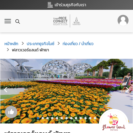
เข้าร่วมธุรกิจกับเรา
T
o
g
g
หน้าหลัก
ประเภทธุรกิจไมซ์
ท่องเที่ยว / นำเที่ยว
l
ฟลาวเวอร์แลนด์ พัทยา
e
n
a
v
i
g
a
t
i
o
n