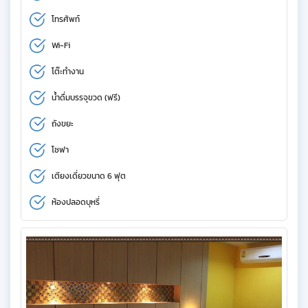
โทรศัพท์
Wi-Fi
โต๊ะทำงาน
น้ำดื่มบรรจุขวด (ฟรี)
ถังขยะ
โซฟา
เตียงเดี่ยวขนาด 6 ฟุต
ห้องปลอดบุหรี่