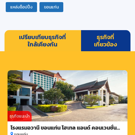
แหล่งช็อปปิ้ง
ขอนแก่น
เปรียบเทียบธุรกิจที่
ธุรกิจที่
ใกล้เคียงกัน
เกี่ยวข้อง
ธุรกิจแนะนำ
โรงแรมอวานี ขอนแก่น โฮเทล แอนด์ คอนเวนชั่น
เซ็นเตอร์
ขอนแก่น