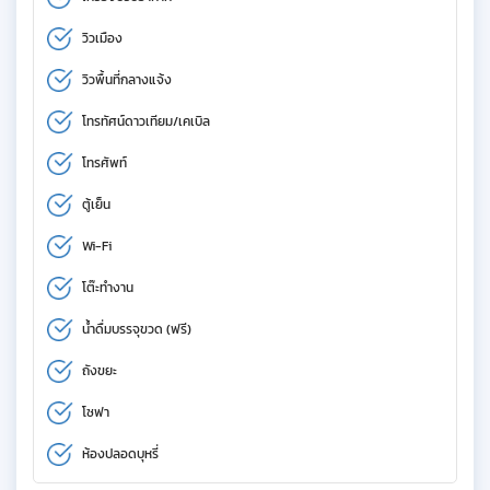
วิวเมือง
วิวพื้นที่กลางแจ้ง
โทรทัศน์ดาวเทียม/เคเบิล
โทรศัพท์
ตู้เย็น
Wi-Fi
โต๊ะทำงาน
น้ำดื่มบรรจุขวด (ฟรี)
ถังขยะ
โซฟา
ห้องปลอดบุหรี่