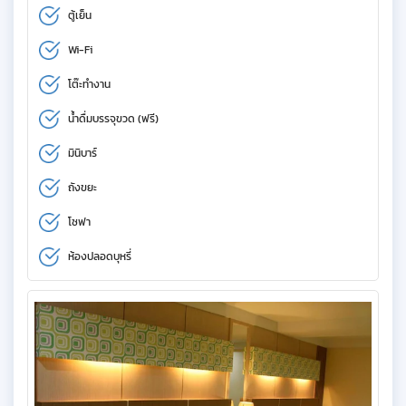
ตู้เย็น
Wi-Fi
โต๊ะทำงาน
น้ำดื่มบรรจุขวด (ฟรี)
มินิบาร์
ถังขยะ
โซฟา
ห้องปลอดบุหรี่