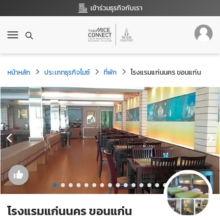
เข้าร่วมธุรกิจกับเรา
T
o
g
g
หน้าหลัก
ประเภทธุรกิจไมซ์
ที่พัก
โรงแรมแก่นนคร ขอนแก่น
l
e
n
a
v
i
g
a
t
i
o
n
โรงแรมแก่นนคร ขอนแก่น