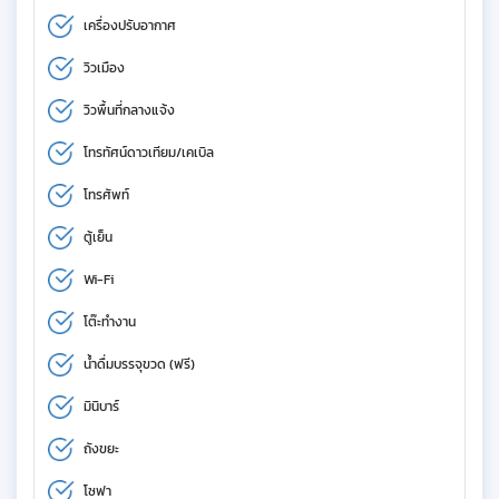
เครื่องปรับอากาศ
วิวเมือง
วิวพื้นที่กลางแจ้ง
โทรทัศน์ดาวเทียม/เคเบิล
โทรศัพท์
ตู้เย็น
Wi-Fi
โต๊ะทำงาน
น้ำดื่มบรรจุขวด (ฟรี)
มินิบาร์
ถังขยะ
โซฟา