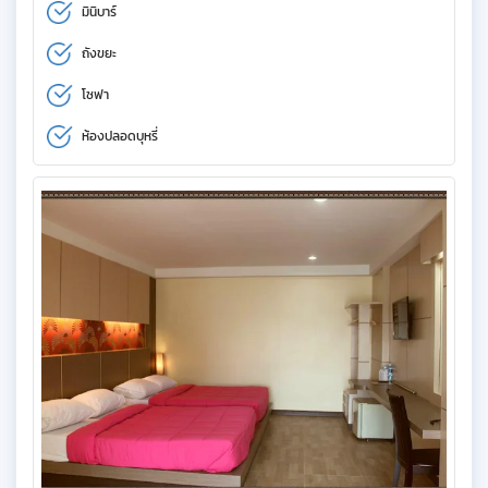
มินิบาร์
ถังขยะ
โซฟา
ห้องปลอดบุหรี่