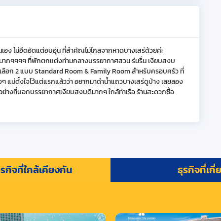
ันเอง ไม่อึดอัดแต่อบอุ่น ที่สำคัญไม่ไกลจากหาดบางเสร่ด้วยค่ะ
ล้มากๆๆๆๆ ที่พักตกแต่งท่ามกลางบรรยากาศสวน ร่มรื่น เงียบสงบ
มีให้เลือก 2 แบบ Standard Room & Family Room สำหรับครอบครัว ที่
ิงๆ แม่ตั้งใจไว้แต่แรกแล้วว่า อยากมาดำน้ำแถวบางเสร่ดูบ้าง เลยลอง
งใจ อย่างที่บอกบรรยากาศเงียบสงบดีมากๆ ใกล้ท่าเรือ ร้านสะดวกซื้อ
รกิจที่ใกล้เคียงกัน
ธุรกิจที่เกี