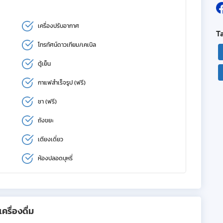
เครื่องปรับอากาศ
T
โทรทัศน์ดาวเทียม/เคเบิล
ตู้เย็น
กาแฟสำเร็จรูป (ฟรี)
ชา (ฟรี)
ถังขยะ
เตียงเดี่ยว
ห้องปลอดบุหรี่
รื่องดื่ม