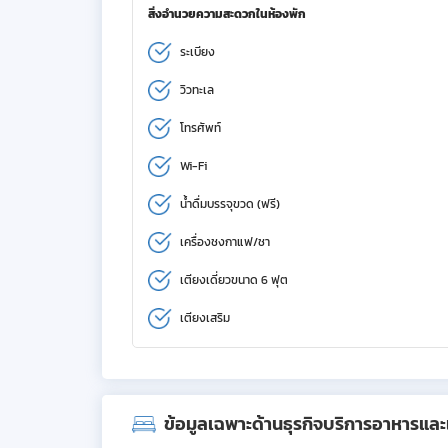
สิ่งอำนวยความสะดวกในห้องพัก
ระเบียง
วิวทะเล
โทรศัพท์
Wi-Fi
น้ำดื่มบรรจุขวด (ฟรี)
เครื่องชงกาแฟ/ชา
เตียงเดี่ยวขนาด 6 ฟุต
เตียงเสริม
ข้อมูลเฉพาะด้านธุรกิจบริการอาหารและเค