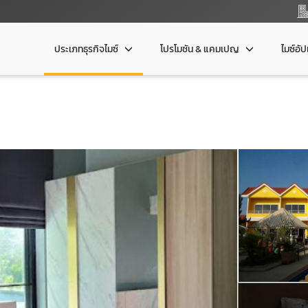
ประเภทธุรกิจไมซ์
โปรโมชัน & แคมเปญ
ไมซ์อั