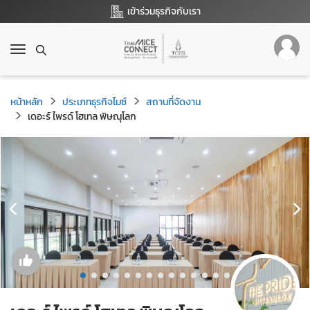
เข้าร่วมธุรกิจกับเรา
T
o
g
g
หน้าหลัก
ประเภทธุรกิจไมซ์
สถานที่จัดงาน
l
เดอะร์ ไพรด์ โฮเทล พิษณุโลก
e
n
a
v
i
g
a
t
i
o
n