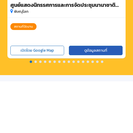
ศูนย์แสดงนิทรรศการและการจัดประชุมนานาชาติ
สมเด็จพระนเรศวรมหาราช
พิษณุโลก
สถานที่จัดงาน
เปิดโดย Google Map
ดูข้อมูลสถานที่