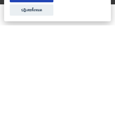
ปฎิเสธทั้งหมด
ขอใบเสนอราคา
ประเภทธุรกิจไมซ์
โปรโมชัน & แคมเปญ
ไมซ์อัปเดต
วางแผนการจัดงาน
เข้าร่วมธุรกิจกับเรา
เกี่ยวกับเรา
ติดต่อ