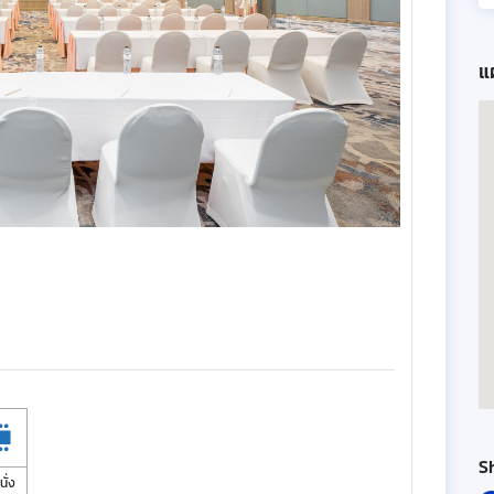
แผ
S
นั่ง