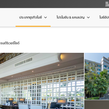
ประเภทธุรกิจไมซ์
โปรโมชัน & แคมเปญ
ไมซ์อั
นด์ริเวอร์ไซด์